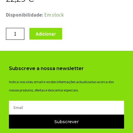
Quantidade
Disponibilidade:
Em stock
de
ROLAMENTO
Adicionar
MARWI
CB-
356
6903
Subscreve a nossa newsletter
LLB
17x30x7-
Indica-nos o teu email e recebe informações actualizadas acerca dos
ceram
nossos produtos, ofertas e descontos especiais.
Email
Subscrever