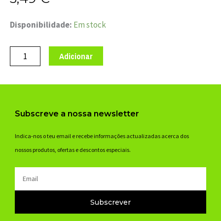
Quantidade
Disponibilidade:
Em stock
de
ROLAMENTO
Adicionar
MARWI
CB-
051
699
Subscreve a nossa newsletter
2RS
9x20x6
Indica-nos o teu email e recebe informações actualizadas acerca dos
nossos produtos, ofertas e descontos especiais.
Email
Subscrever