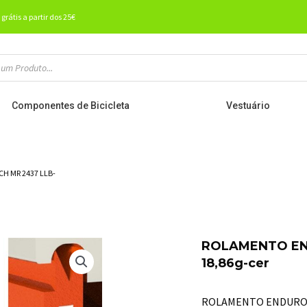
 grátis a partir dos 25€
Componentes de Bicicleta
Vestuário
H MR 2437 LLB-
ROLAMENTO END
18,86g-cer
ROLAMENTO ENDURO CH