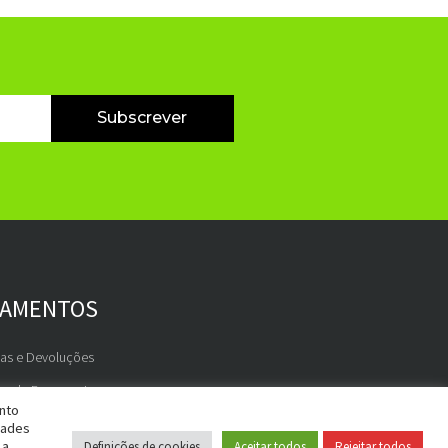
Subscrever
GAMENTOS
gas e Devoluções
os de Pagamento
ento
dades
 a
Definições de cookies
Aceitar todos
Rejeitar todos