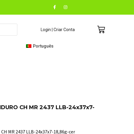
F
I
a
n
c
s
e
t
b
a
o
g
Carrinho
Login | Criar Conta
o
r
k
a
-
m
f
Português
URO CH MR 2437 LLB-24x37x7-
 MR 2437 LLB-24x37x7-18,86g-cer