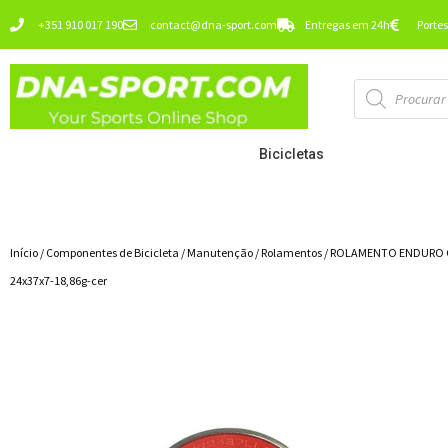
Ir
+351 910 017 190
contact@dna-sport.com
Entregas em 24h
Portes
para
o
Pesquisa
conteúdo
de
produtos
Bicicletas
Início
/
Componentes de Bicicleta
/
Manutenção
/
Rolamentos
/ ROLAMENTO ENDURO C
24x37x7-18,86g-cer