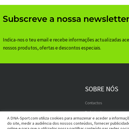
Subscreve a nossa newslette
Indica-nos o teu email e recebe informações actualizadas ac
nossos produtos, ofertas e descontos especiais.
SOBRE NÓS
Contactos
Embaixadores
A DNA-Sport.com utiliza cookies para armazenar e aceder a informaçõ
do site, medir a audiência dos nossos conteúdos, fornecer publicida
online e para que o utilizador possa partilhar conteúdo nas redes socia