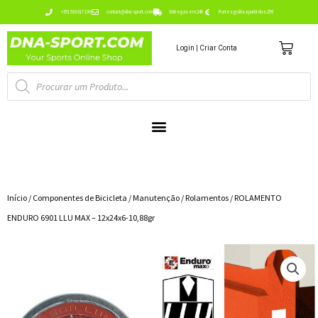
Ir
+351 910 017 190
contact@dna-sport.com
Entregas em 24h
Portes grátis a partir dos 25€
para
Carr
o
Login | Criar Conta
conteúdo
Pesquisa
de
produtos
Início
/
Componentes de Bicicleta
/
Manutenção
/
Rolamentos
/ ROLAMENTO
ENDURO 6901 LLU MAX – 12x24x6-10,88gr