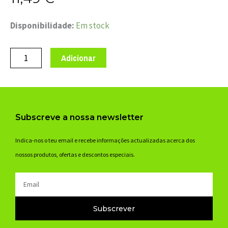
Quantidade
Disponibilidade:
Em stock
de
ROLAMENTO
Adicionar
ENDURO
6901
LLU
MAX
Subscreve a nossa newsletter
-
12x24x6-
Indica-nos o teu email e recebe informações actualizadas acerca dos
10,88gr
nossos produtos, ofertas e descontos especiais.
Email
Subscrever