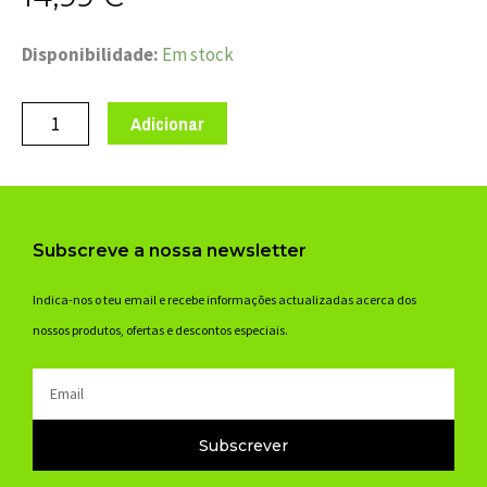
Quantidade
Disponibilidade:
Em stock
de
PATA
Adicionar
MUDANÇA
TRAS
MARWI
GH-
Subscreve a nossa newsletter
185
GIANT
Indica-nos o teu email e recebe informações actualizadas acerca dos
nossos produtos, ofertas e descontos especiais.
Email
Subscrever