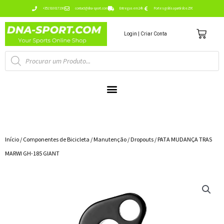
Ir
+351 910 017 190
contact@dna-sport.com
Entregas em 24h
Portes grátis a partir dos 25€
para
Carr
o
Login | Criar Conta
conteúdo
Pesquisa
de
produtos
Início
/
Componentes de Bicicleta
/
Manutenção
/
Dropouts
/ PATA MUDANÇA TRAS
MARWI GH-185 GIANT