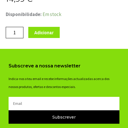
Quantidade
Disponibilidade:
Em stock
de
PATA
Adicionar
MUDANÇA
TRAS
MARWI
GH-
Subscreve a nossa newsletter
112
M4x0.7
Indica-nos o teu email e recebe informações actualizadas acerca dos
nossos produtos, ofertas e descontos especiais.
Email
Subscrever