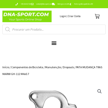
Ir
+351 910 017 190
contact@dna-sport.com
Entregas em 24h
Portes grátis a partir dos 25€
para
Carr
o
Login | Criar Conta
conteúdo
Pesquisa
de
produtos
Início
/
Componentes de Bicicleta
/
Manutenção
/
Dropouts
/ PATA MUDANÇA TRAS
MARWI GH-112 M4x0.7