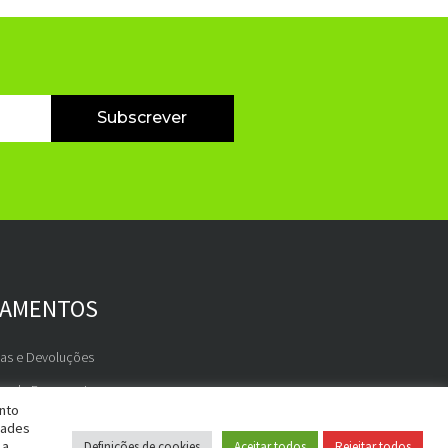
Subscrever
GAMENTOS
gas e Devoluções
os de Pagamento
ento
dades
 a
Definições de cookies
Aceitar todos
Rejeitar todos