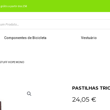
 grátis a partir dos 25€
Componentes de Bicicleta
Vestuário
CKSTUFF HOPE MONO
PASTILHAS TRI
24,05
€