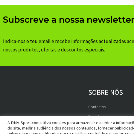
Subscreve a nossa newslette
Indica-nos o teu email e recebe informações actualizadas ac
nossos produtos, ofertas e descontos especiais.
SOBRE NÓS
Contactos
Embaixadores
A DNA-Sport.com utiliza cookies para armazenar e aceder a informaçõ
do site, medir a audiência dos nossos conteúdos, fornecer publicida
online e para que o utilizador possa partilhar conteúdo nas redes socia