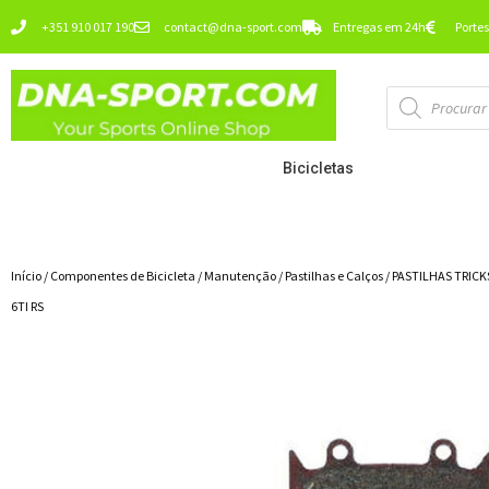
Ir
+351 910 017 190
contact@dna-sport.com
Entregas em 24h
Portes
para
o
Pesquisa
conteúdo
de
produtos
Bicicletas
Início
/
Componentes de Bicicleta
/
Manutenção
/
Pastilhas e Calços
/ PASTILHAS TRI
6TI RS