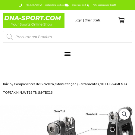
Ir
+351 910 017 190
contact@dna-sport.com
Entregas em 24h
Portes grátis a partir dos 25€
para
Carr
o
Login | Criar Conta
conteúdo
Pesquisa
de
produtos
Início
/
Componentes de Bicicleta
/
Manutenção
/
Ferramentas
/ KIT FERRAMENTA
TOPEAK NINJA T16 TNJM-TBX16