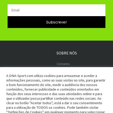
Email
Subscrever
SOBRE NÓS
Contactos
Embaixadores
A DNA-Sport.com utiliza cookies para armazenar e aceder a
informações pessoais, como as suas visitas no site, para garantir
o bom funcionamento do site, medir a audiência dos nossos
conteúdos, fornecer publicidade e conteúdos orientados em
ADESÃO SEGURA
PAGAMENTOS
função dos seus interesses e das suas atividades online e para
que o utilizador possa partilhar conteúdo nas redes sociais. Ao
Termos e Condições
Entregas e Devoluções
clicar no botão "Aceitar todos", está a dar o seu consentimento
para a utilização de TODOS os cookies. Pode também visitar
Política de Privacidade
Métodos de Pagamento
"Definições de Cookies" em qualquer momento para seleccionar