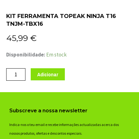
KIT FERRAMENTA TOPEAK NINJA T16
TNJM-TBX16
45,99
€
Quantidade
Disponibilidade:
Em stock
de
KIT
Adicionar
FERRAMENTA
TOPEAK
NINJA
T16
Subscreve a nossa newsletter
TNJM-
TBX16
Indica-nos o teu email e recebe informações actualizadas acerca dos
nossos produtos, ofertas e descontos especiais.