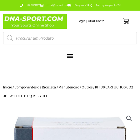
Ir
+351 910 017 190
contact@dna-sport.com
Entregas em 24h
Portes grátis a partir dos 25€
para
Carr
o
Login | Criar Conta
conteúdo
Pesquisa
de
produtos
Início
/
Componentes de Bicicleta
/
Manutenção
/
Outros
/ KIT 30 CARTUCHOS CO2
JET WELDTITE 16g REF. 7011