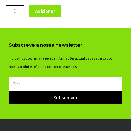
de
KIT
Adicionar
30
CARTUCHOS
CO2
JET
Subscreve a nossa newsletter
WELDTITE
16g
Indica-nos o teu email e recebe informações actualizadas acerca dos
REF.
nossos produtos, ofertas e descontos especiais.
7011
Email
Subscrever