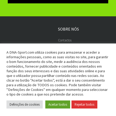
SOBRE NÓS
Contactos
Embaixadores
A DNA-Sport.com utiliza cookies para armazenar e aceder a
informações pessoais, como as suas visitas no site, para garantir
o bom funcionamento do site, medir a audiência dos nossos
conteúdos, fornecer publicidade e conteúdos orientados em
ADESÃO SEGURA
PAGAMENTOS
função dos seus interesses e das suas atividades online e para
que o utilizador possa partilhar conteúdo nas redes sociais. Ao
Termos e Condições
Entregas e Devoluções
clicar no botão "Aceitar todos", está a dar o seu consentimento
para a utilização de TODOS os cookies. Pode também visitar
Política de Privacidade
Métodos de Pagamento
"Definições de Cookies" em qualquer momento para seleccionar
o tipo de cookies a que nos pretende dar acesso.
RGPD
Definições de cookies
Aceitar todos
Rejeitar todos
Livro de Reclamações