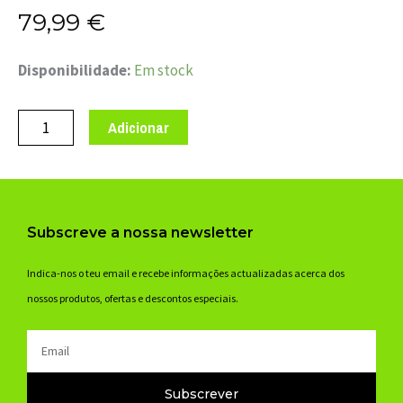
79,99
€
Quantidade
Disponibilidade:
Em stock
de
CX.
Adicionar
ESPIRAL
TRAVAO
JAGWIRE
PRT5mm*10m+CAPS
Subscreve a nossa newsletter
ZHB905
Indica-nos o teu email e recebe informações actualizadas acerca dos
nossos produtos, ofertas e descontos especiais.
Email
Subscrever