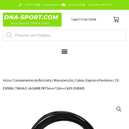
Ir
+351 910 017 190
contact@dna-sport.com
Entregas em 24h
Portes grátis a partir dos 25€
para
Carr
o
Login | Criar Conta
conteúdo
Pesquisa
de
produtos
Início
/
Componentes de Bicicleta
/
Manutenção
/
Cabos, Espiras e Ponteiras
/ CX.
ESPIRAL TRAVAO JAGWIRE PRT5mm*10m+CAPS ZHB905