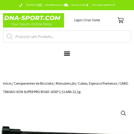
Ir
+351 910 017 190
contact@dna-sport.com
Entregas em 24h
Portes grátis a partir dos 25€
para
Carr
o
Login | Criar Conta
conteúdo
Pesquisa
de
produtos
Início
/
Componentes de Bicicleta
/
Manutenção
/
Cabos, Espiras e Ponteiras
/ CABO
TRAVAO XON SUPER PRO ROAD 1650*1,5 LARA 22,3g