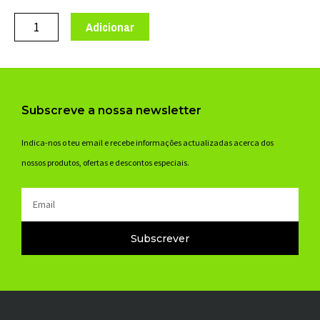
de
CABO
Adicionar
TRAVAO
XON
SUPER
PRO
Subscreve a nossa newsletter
ROAD
1650*1,5
Indica-nos o teu email e recebe informações actualizadas acerca dos
LARA
nossos produtos, ofertas e descontos especiais.
22,3g
Email
Subscrever