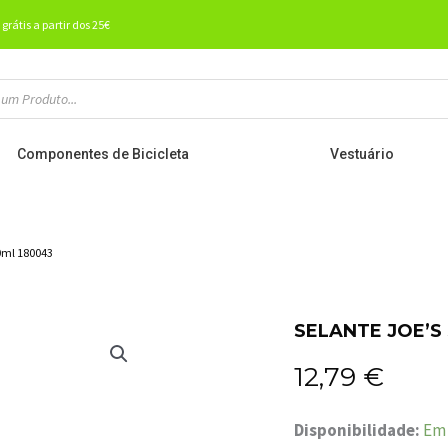
 grátis a partir dos 25€
Componentes de Bicicleta
Vestuário
0ml 180043
SELANTE JOE’S
12,79
€
Quantidade
Disponibilidade:
Em 