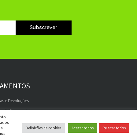
Subscrever
GAMENTOS
gas e Devoluções
os de Pagamento
ento
dades
 a
Definições de cookies
Aceitar todos
Rejeitar todos
nos