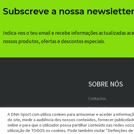
Subscreve a nossa newslette
Indica-nos o teu email e recebe informações actualizadas ac
nossos produtos, ofertas e descontos especiais.
SOBRE NÓS
Contactos
Embaixadores
A DNA-Sport.com utiliza cookies para armazenar e aceder a informaçõ
do site, medir a audiência dos nossos conteúdos, fornecer publicida
online e para que o utilizador possa partilhar conteúdo nas redes socia
utilização de TODOS os cookies. Pode também visitar "Definições de