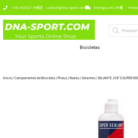
Ir
+351 910 017 190
contact@dna-sport.com
Entregas em 24h
Portes
para
o
Pesquisa
conteúdo
de
produtos
Bicicletas
Início
/
Componentes de Bicicleta
/
Pneus / Rodas
/
Selantes
/ SELANTE JOE’S SUPER 50