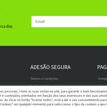
r
Email
erca dos
ADESÃO SEGURA
PA
Termos e Condições
Entre
Política de Privacidade
Métod
es pessoais, como as suas visitas no site, para garantir o bom funcionam
RGPD
de e conteúdos orientados em função dos seus interesses e das suas ativi
is. Ao clicar no botão "Aceitar todos", está a dar o seu consentimento para
Livro de Reclamações
 Cookies" em qualquer momento para seleccionar o tipo de cookies a que 