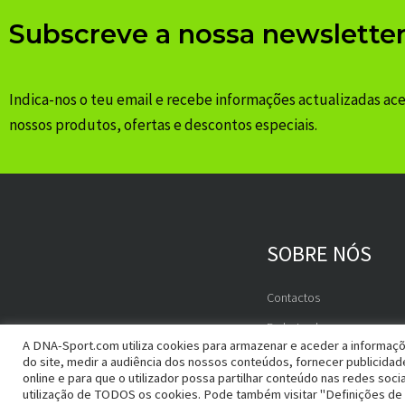
Subscreve a nossa newslette
Indica-nos o teu email e recebe informações actualizadas ac
nossos produtos, ofertas e descontos especiais.
SOBRE NÓS
Contactos
Embaixadores
A DNA-Sport.com utiliza cookies para armazenar e aceder a informaçõ
do site, medir a audiência dos nossos conteúdos, fornecer publicida
online e para que o utilizador possa partilhar conteúdo nas redes socia
utilização de TODOS os cookies. Pode também visitar "Definições de