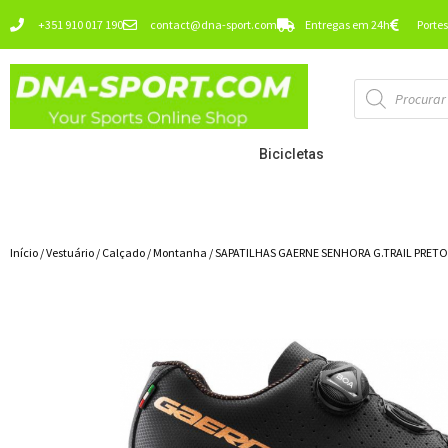
Ir
+351 910 017 190
contact@dna-sport.com
Entregas em 24h
Portes
para
o
Pesquisa
conteúdo
de
produtos
Bicicletas
Início
/
Vestuário
/
Calçado
/
Montanha
/ SAPATILHAS GAERNE SENHORA G.TRAIL PRETO