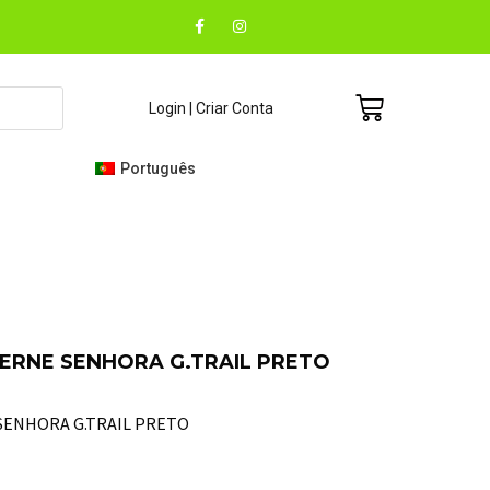
F
I
a
n
c
s
e
t
b
a
o
g
Carrinho
Login | Criar Conta
o
r
k
a
-
m
f
Português
ERNE SENHORA G.TRAIL PRETO
SENHORA G.TRAIL PRETO