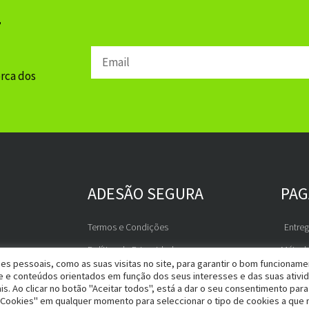
r
Email
erca dos
ADESÃO SEGURA
PA
Termos e Condições
Entre
Política de Privacidade
Métod
es pessoais, como as suas visitas no site, para garantir o bom funcionam
RGPD
de e conteúdos orientados em função dos seus interesses e das suas ativi
is. Ao clicar no botão "Aceitar todos", está a dar o seu consentimento para
Livro de Reclamações
 Cookies" em qualquer momento para seleccionar o tipo de cookies a que 