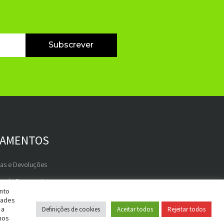
Subscrever
GAMENTOS
gas e Devoluções
os de Pagamento
ento
dades
 a
Definições de cookies
Aceitar todos
Rejeitar todos
nos