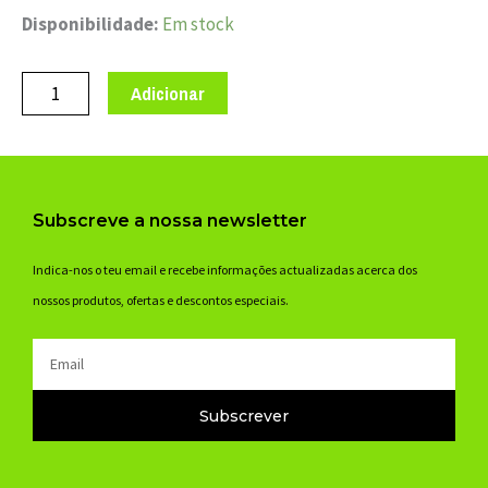
Quantidade
Disponibilidade:
Em stock
de
PROTECÇÃO
Adicionar
BASE
BANCA
ENDURO
WBM-
Subscreve a nossa newsletter
001
Indica-nos o teu email e recebe informações actualizadas acerca dos
nossos produtos, ofertas e descontos especiais.
Email
Subscrever