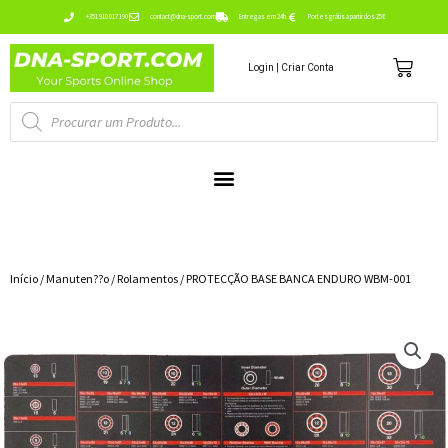
Ir
+351 910 017 190
contact@dna-sport.com
Entregas em 24h
Portes grátis a partir dos 25€
para
Carr
o
Login | Criar Conta
conteúdo
Pesquisa
de
produtos
Início
/
Manuten??o
/
Rolamentos
/ PROTECÇÃO BASE BANCA ENDURO WBM-001