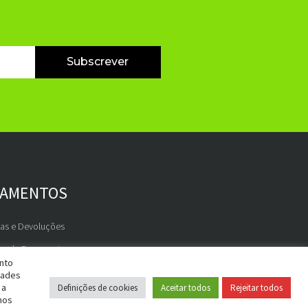
Subscrever
GAMENTOS
gas e Devoluções
os de Pagamento
ento
dades
 a
Definições de cookies
Aceitar todos
Rejeitar todos
nos