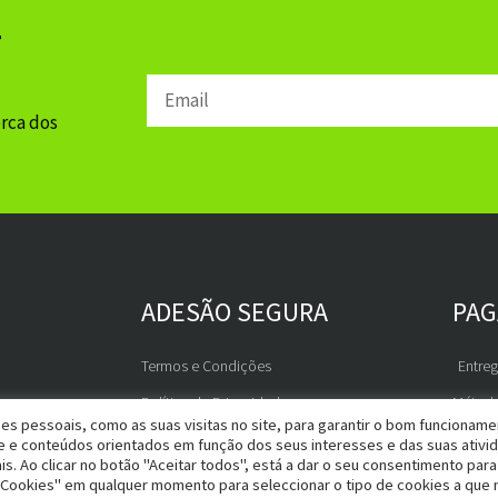
r
Email
erca dos
ADESÃO SEGURA
PA
Termos e Condições
Entre
Política de Privacidade
Métod
es pessoais, como as suas visitas no site, para garantir o bom funcionam
RGPD
de e conteúdos orientados em função dos seus interesses e das suas ativi
is. Ao clicar no botão "Aceitar todos", está a dar o seu consentimento para
Livro de Reclamações
 Cookies" em qualquer momento para seleccionar o tipo de cookies a que 