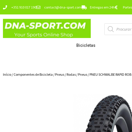
Ir
+351 910 017 190
contact@dna-sport.com
Entregas em 24h
Portes
para
o
Pesquisa
conteúdo
de
produtos
Bicicletas
Início
/
Componentes de Bicicleta
/
Pneus / Rodas
/
Pneus
/ PNEU SCHWALBE RAPID ROB P