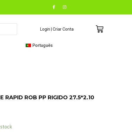
F
I
a
n
c
s
e
t
b
a
o
g
Carrinho
Login | Criar Conta
o
r
k
a
-
m
f
Português
 RAPID ROB PP RIGIDO 27.5*2.10
stock