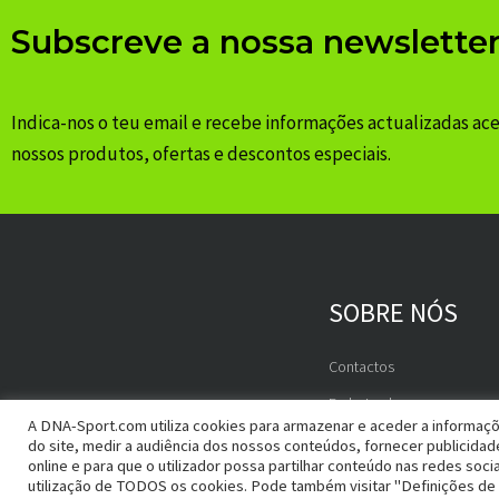
Subscreve a nossa newslette
Indica-nos o teu email e recebe informações actualizadas ac
nossos produtos, ofertas e descontos especiais.
SOBRE NÓS
Contactos
Embaixadores
A DNA-Sport.com utiliza cookies para armazenar e aceder a informaçõ
do site, medir a audiência dos nossos conteúdos, fornecer publicida
online e para que o utilizador possa partilhar conteúdo nas redes socia
utilização de TODOS os cookies. Pode também visitar "Definições de