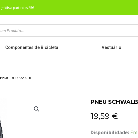
 grátis a partir dos 25€
Componentes de Bicicleta
Vestuário
P RIGIDO 27.5*2.10
PNEU SCHWALBE
19,59
€
Quantidade
Disponibilidade:
Em 