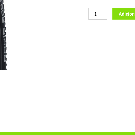
de
PNEU
Adicion
SCHWALBE
RAPID
ROB
PP
RIGIDO
27.5*2.10