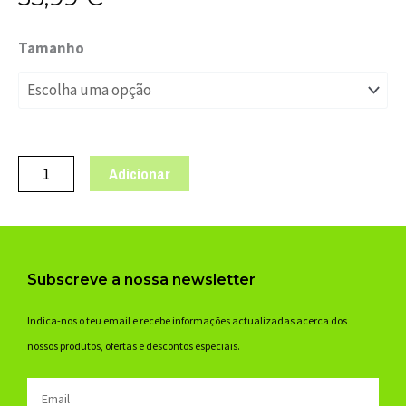
Quantidade
Tamanho
de
LUVAS
100%
RIDEFIT
CINZA/VERM
Adicionar
MARS
C/DEDOS
Subscreve a nossa newsletter
Indica-nos o teu email e recebe informações actualizadas acerca dos
nossos produtos, ofertas e descontos especiais.
Email