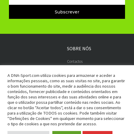
Subscrever
SOBRE NÓS
Contactos
Embaixadores
A DNA-Sport.com utiliza cookies para armazenar e aceder a
informações pessoais, como as suas visitas no site, para garantir
o bom funcionamento do site, medir a audiência dos nossos
conteúdos, fornecer publicidade e conteúdos orientados em
ADESÃO SEGURA
PAGAMENTOS
função dos seus interesses e das suas atividades online e para
que o utilizador possa partilhar conteúdo nas redes sociais. Ao
Termos e Condições
Entregas e Devoluções
clicar no botão "Aceitar todos", está a dar o seu consentimento
para a utilização de TODOS os cookies. Pode também visitar
Política de Privacidade
Métodos de Pagamento
"Definições de Cookies" em qualquer momento para seleccionar
o tipo de cookies a que nos pretende dar acesso.
RGPD