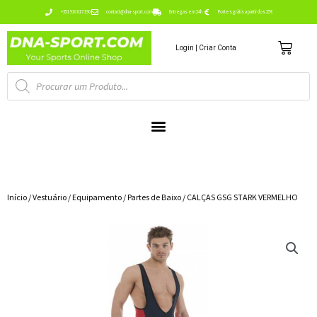
Ir
+351 910 017 190
contact@dna-sport.com
Entregas em 24h
Portes grátis a partir dos 25€
para
Carr
o
Login | Criar Conta
conteúdo
Pesquisa
de
produtos
Início
/
Vestuário
/
Equipamento
/
Partes de Baixo
/ CALÇAS GSG STARK VERMELHO