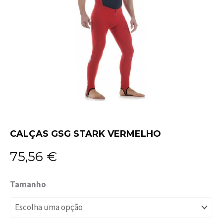
CALÇAS GSG STARK VERMELHO
75,56
€
Quantidade
Tamanho
de
CALÇAS