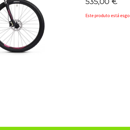
535,00
€
Este produto está esgot