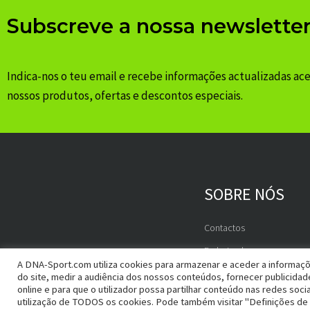
Subscreve a nossa newslette
Indica-nos o teu email e recebe informações actualizadas ac
nossos produtos, ofertas e descontos especiais.
SOBRE NÓS
Contactos
Embaixadores
A DNA-Sport.com utiliza cookies para armazenar e aceder a informaçõ
do site, medir a audiência dos nossos conteúdos, fornecer publicida
online e para que o utilizador possa partilhar conteúdo nas redes socia
utilização de TODOS os cookies. Pode também visitar "Definições de