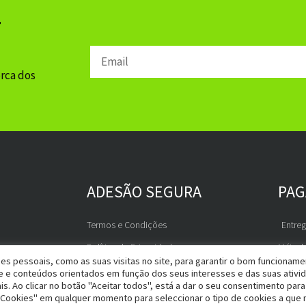
r
Email
erca dos
ADESÃO SEGURA
PA
Termos e Condições
Entre
Política de Privacidade
Métod
es pessoais, como as suas visitas no site, para garantir o bom funcionam
RGPD
de e conteúdos orientados em função dos seus interesses e das suas ativi
is. Ao clicar no botão "Aceitar todos", está a dar o seu consentimento para
Livro de Reclamações
 Cookies" em qualquer momento para seleccionar o tipo de cookies a que 