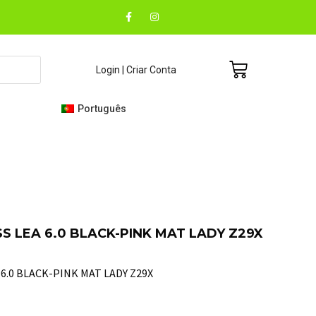
F
I
a
n
c
s
e
t
b
a
o
g
Carrinho
Login | Criar Conta
o
r
k
a
-
m
f
Português
S LEA 6.0 BLACK-PINK MAT LADY Z29X
 6.0 BLACK-PINK MAT LADY Z29X