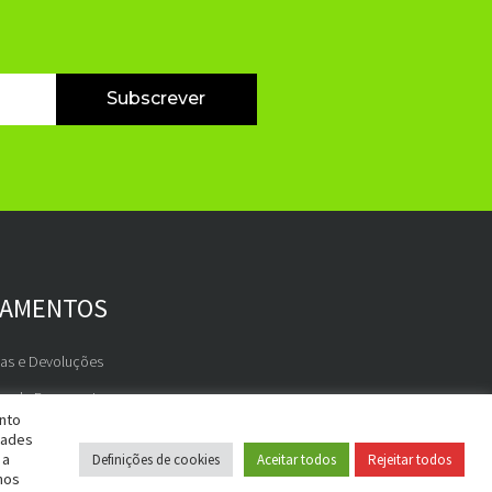
Subscrever
GAMENTOS
gas e Devoluções
os de Pagamento
ento
dades
 a
Definições de cookies
Aceitar todos
Rejeitar todos
nos