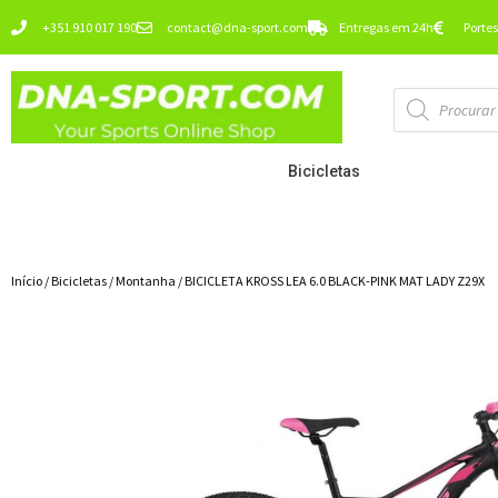
Ir
+351 910 017 190
contact@dna-sport.com
Entregas em 24h
Portes
para
o
Pesquisa
conteúdo
de
produtos
Bicicletas
Início
/
Bicicletas
/
Montanha
/ BICICLETA KROSS LEA 6.0 BLACK-PINK MAT LADY Z29X