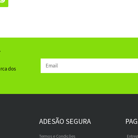
r
Email
erca dos
ADESÃO SEGURA
PA
Termos e Condições
Entre