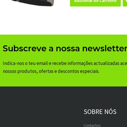
Adicionar Ao Carrinho
Subscreve a nossa newslette
Indica-nos o teu email e recebe informações actualizadas ac
nossos produtos, ofertas e descontos especiais.
SOBRE NÓS
Contactos