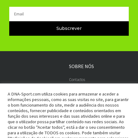
Email
Subscrever
SOBRE NÓS
Contactos
Embaixadores
A DNA-Sport.com utiliza cookies para armazenar e aceder a
informações pessoais, como as suas visitas no site, para garantir
o bom funcionamento do site, medir a audiência dos nossos
conteúdos, fornecer publicidade e conteúdos orientados em
ADESÃO SEGURA
PAGAMENTOS
função dos seus interesses e das suas atividades online e para
que o utilizador possa partilhar conteúdo nas redes sociais. Ao
Termos e Condições
Entregas e Devoluções
clicar no botão "Aceitar todos", está a dar o seu consentimento
para a utilização de TODOS os cookies. Pode também visitar
Política de Privacidade
Métodos de Pagamento