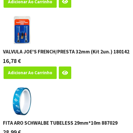
Adicionar Ao Carrinho
VALVULA JOE'S FRENCH/PRESTA 32mm (Kit 2un.) 180142
16,78
€
Adicionar Ao Carrinho
FITA ARO SCHWALBE TUBELESS 29mm*10m 887029
28,99
€