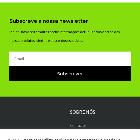
Subscreve a nossa newsletter
Indica-nos o teu email e recebe informações actualizadas acerca dos
nossos produtos, ofertas e descontos especiais.
Email
Subscrever
SOBRE NÓS
Contactos
Embaixadores