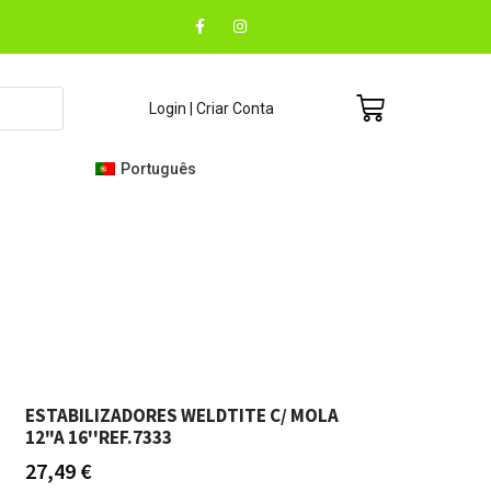
F
I
a
n
c
s
e
t
b
a
o
g
Carrinho
Login | Criar Conta
o
r
k
a
-
m
f
Português
ESTABILIZADORES WELDTITE C/ MOLA
12"A 16''REF.7333
27,49
€