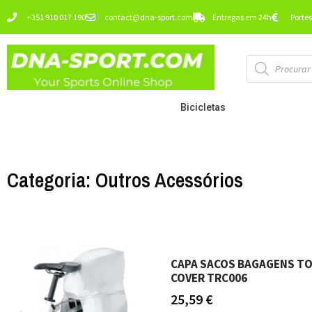
Ir
+351 910 017 190
contact@dna-sport.com
Entregas em 24h
Portes
para
o
Pesquisa
conteúdo
de
produtos
Bicicletas
Categoria: Outros Acessórios
CAPA SACOS BAGAGENS TO
COVER TRC006
25,59
€