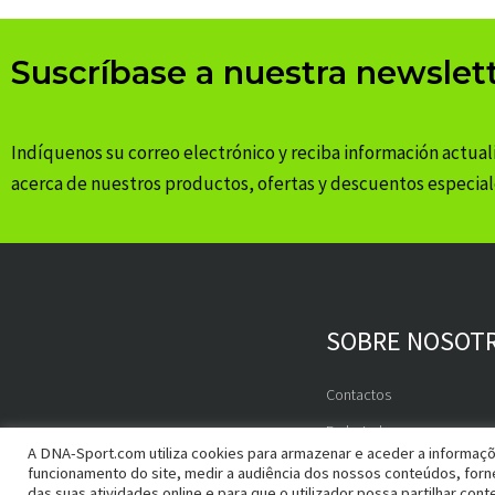
Suscríbase a nuestra newslet
Indíquenos su correo electrónico y reciba información actual
acerca de nuestros productos, ofertas y descuentos especial
SOBRE NOSOT
Contactos
Embajadores
A DNA-Sport.com utiliza cookies para armazenar e aceder a informaçõe
funcionamento do site, medir a audiência dos nossos conteúdos, for
das suas atividades online e para que o utilizador possa partilhar cont