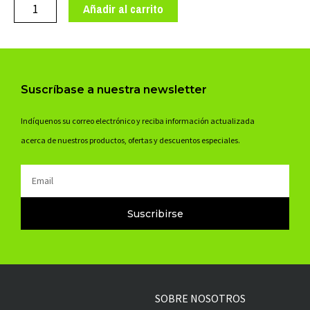
14*1.3/8-
Añadir al carrito
16*1.50
AV2
cantidad
Suscríbase a nuestra newsletter
Indíquenos su correo electrónico y reciba información actualizada
acerca de nuestros productos, ofertas y descuentos especiales.
Email
Suscribirse
SOBRE NOSOTROS