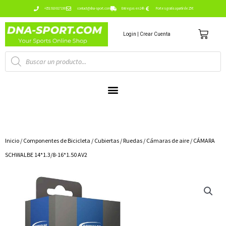
Ir
+351 910 017 190
contact@dna-sport.com
Entregas en 24h
Portes gratis a partir de 25€
al
Carri
contenido
Login | Crear Cuenta
Búsqueda
de
productos
Inicio
/
Componentes de Bicicleta
/
Cubiertas / Ruedas
/
Cámaras de aire
/ CÁMARA
SCHWALBE 14*1.3/8-16*1.50 AV2