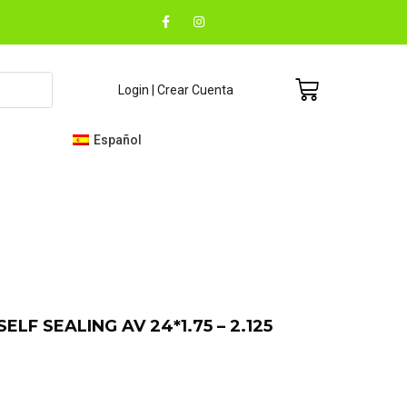
F
I
a
n
c
s
e
t
b
a
o
g
Carrito
Login | Crear Cuenta
o
r
k
a
-
m
f
Español
ELF SEALING AV 24*1.75 – 2.125