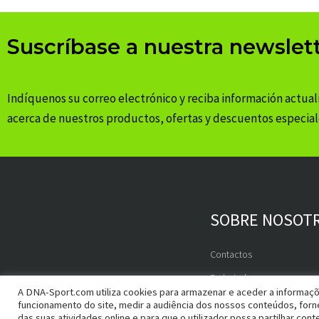
Suscríbase a nuestra newslet
Indíquenos su correo electrónico y reciba información actual
acerca de nuestros productos, ofertas y descuentos especial
SOBRE NOSOT
Contactos
Embajadores
A DNA-Sport.com utiliza cookies para armazenar e aceder a informaçõe
funcionamento do site, medir a audiência dos nossos conteúdos, for
das suas atividades online e para que o utilizador possa partilhar cont