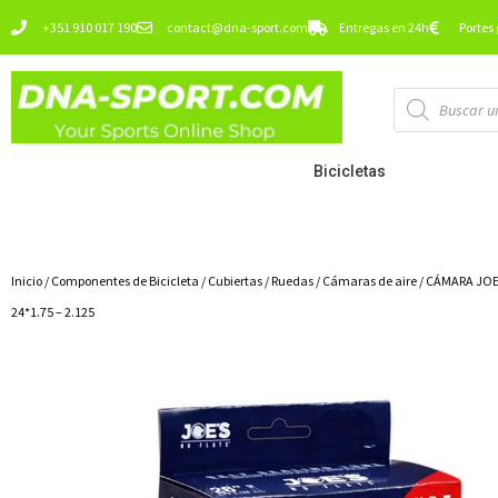
Ir
+351 910 017 190
contact@dna-sport.com
Entregas en 24h
Portes 
al
contenido
Búsqueda
de
productos
Bicicletas
Inicio
/
Componentes de Bicicleta
/
Cubiertas / Ruedas
/
Cámaras de aire
/ CÁMARA JOE
24*1.75 – 2.125