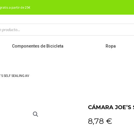
gratis a partir de 25€
Componentes de Bicicleta
Ropa
’S SELF SEALING AV
CÁMARA JOE’S S
8,78
€