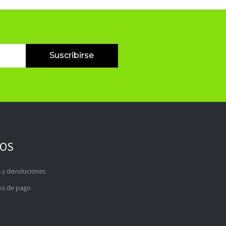
Suscribirse
OS
 y devoluciones
s de pago