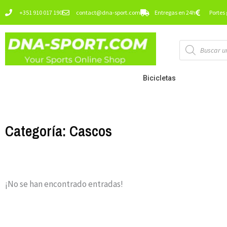
Ir
+351 910 017 190
contact@dna-sport.com
Entregas en 24h
Portes 
al
contenido
Búsqueda
de
productos
Bicicletas
Categoría: Cascos
¡No se han encontrado entradas!