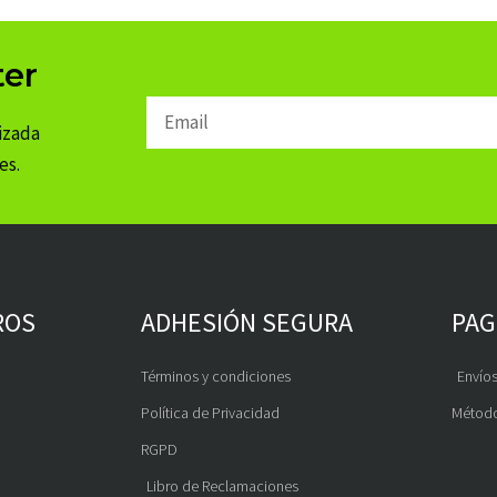
ter
Email
izada
es.
ROS
ADHESIÓN SEGURA
PAG
Términos y condiciones
Envíos
Política de Privacidad
Método
RGPD
Libro de Reclamaciones