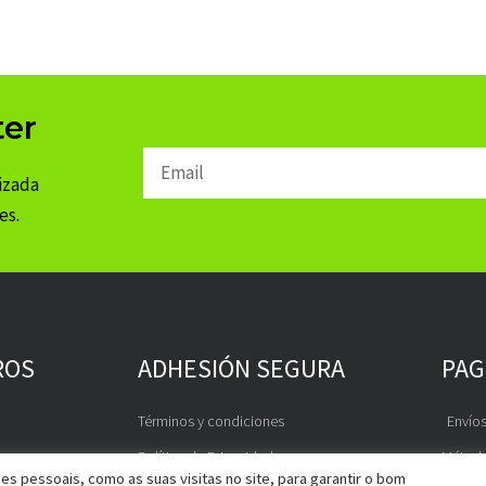
ter
Email
izada
es.
ROS
ADHESIÓN SEGURA
PAG
Términos y condiciones
Envíos
Política de Privacidad
Método
s pessoais, como as suas visitas no site, para garantir o bom