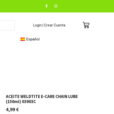
F
I
a
n
c
s
e
t
b
a
o
g
Carrito
Login | Crear Cuenta
o
r
k
a
-
m
f
Español
ACEITE WELDTITE E-CARE CHAIN LUBE
(150ml) 03903C
4,99
€