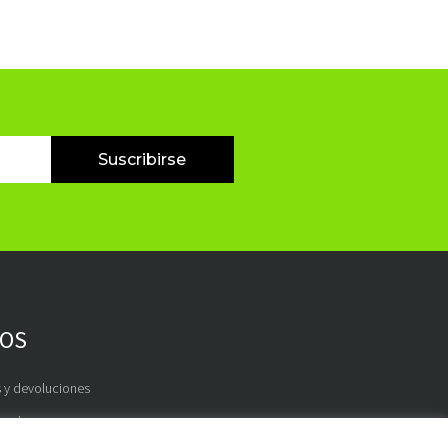
Suscribirse
OS
 y devoluciones
s de pago