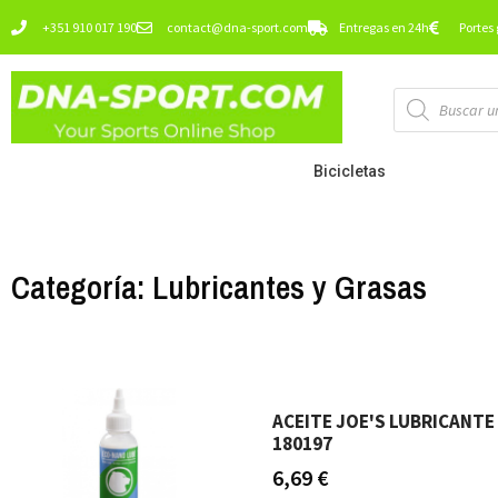
Ir
+351 910 017 190
contact@dna-sport.com
Entregas en 24h
Portes 
al
contenido
Búsqueda
de
productos
Bicicletas
Categoría: Lubricantes y Grasas
ACEITE JOE'S LUBRICANTE
180197
6,69
€