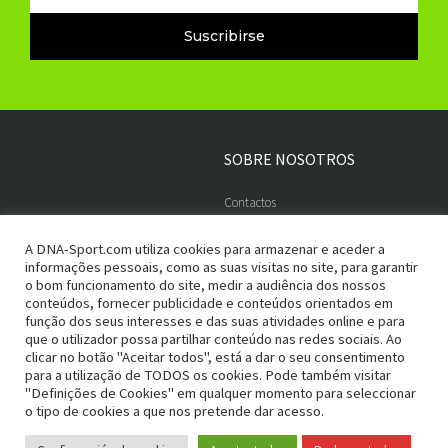
Suscribirse
SOBRE NOSOTROS
Contactos
Embajadores
A DNA-Sport.com utiliza cookies para armazenar e aceder a
informações pessoais, como as suas visitas no site, para garantir
o bom funcionamento do site, medir a audiência dos nossos
conteúdos, fornecer publicidade e conteúdos orientados em
ADHESIÓN SEGURA
PAGOS
função dos seus interesses e das suas atividades online e para
que o utilizador possa partilhar conteúdo nas redes sociais. Ao
Términos y condiciones
Envíos y devoluciones
clicar no botão "Aceitar todos", está a dar o seu consentimento
para a utilização de TODOS os cookies. Pode também visitar
Política de Privacidad
Métodos de pago
"Definições de Cookies" em qualquer momento para seleccionar
o tipo de cookies a que nos pretende dar acesso.
RGPD