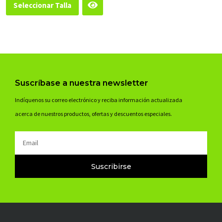
Las
Seleccionar Talla
del
opciones
producto
se
pueden
elegir
en
la
Suscríbase a nuestra newsletter
página
Indíquenos su correo electrónico y reciba información actualizada
del
acerca de nuestros productos, ofertas y descuentos especiales.
producto
Email
Suscribirse