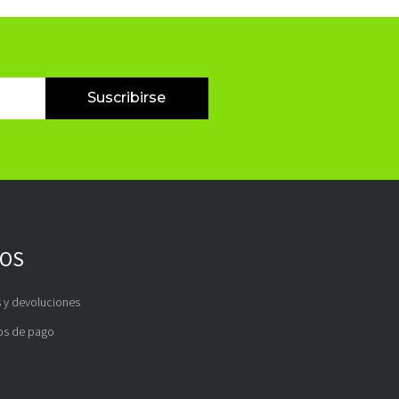
Suscribirse
OS
 y devoluciones
s de pago