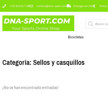
Ir
+351 910 017 190
contact@dna-sport.com
Entregas en 24h
Portes 
al
contenido
Búsqueda
de
productos
Bicicletas
Categoría: Sellos y casquillos
¡No se han encontrado entradas!