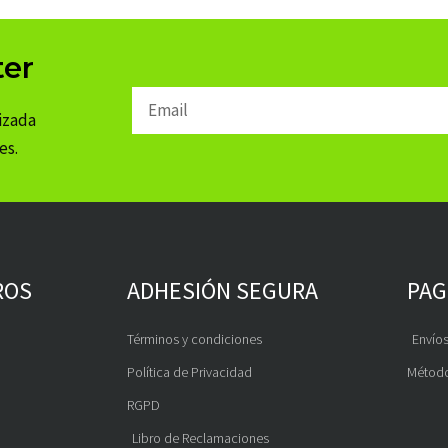
ter
Email
izada
es.
ROS
ADHESIÓN SEGURA
PAG
Términos y condiciones
Envíos
Política de Privacidad
Método
RGPD
Libro de Reclamaciones