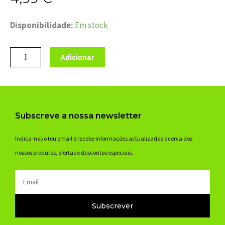
Quantidade
Disponibilidade:
Em stock
de
ROLAMENTO
Adicionar
MARWI
CB-
066
MR16100
Subscreve a nossa newsletter
2RS
10x28x8
Indica-nos o teu email e recebe informações actualizadas acerca dos
nossos produtos, ofertas e descontos especiais.
Email
Subscrever